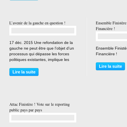
partageant pas ses vues. Après des
organisation polit
dérapages à répétition,...
L’avenir de la gauche en question !
Ensemble Finistère
Financière !
…
17 déc. 2015 Une refondation de la
gauche ne peut être que l’objet d’un
Ensemble Finistè
processus qui dépasse les forces
Financière !
politiques existantes, implique les
citoyen-nes et s’appuie sur les
Lire la suite
mouvements sociaux réels. C’est
Lire la suite
dans ce cadre qu’il faudra
notamment envisager...
Attac Finistère ! Vote sur le reporting
public pays par pays
…