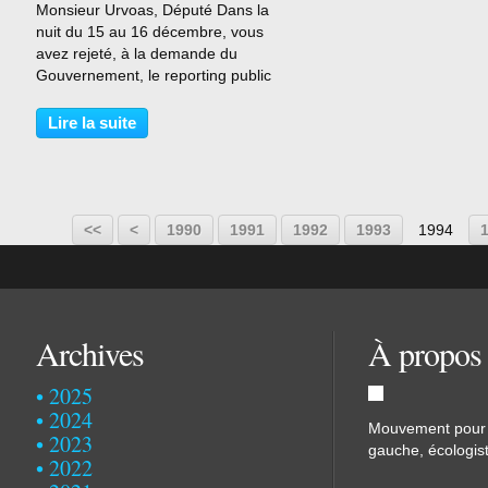
Monsieur Urvoas, Député Dans la
nuit du 15 au 16 décembre, vous
avez rejeté, à la demande du
Gouvernement, le reporting public
pays par pays. En effet, l’Assemblée
Nationale a envoyé un signal
Lire la suite
extrêmement négatif dans la lutte
contre l’évasion fiscale....
1900
1910
1920
1930
1940
1950
1960
1970
1980
<<
<
1990
1991
1992
1993
1994
Archives
À propos
2025
2024
Mouvement pour u
2023
gauche, écologist
2022