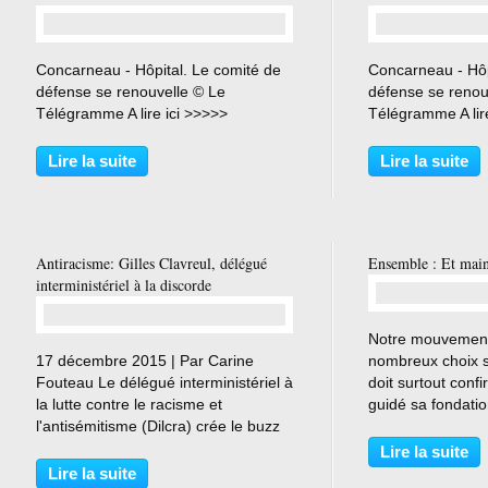
…
Concarneau - Hôpital. Le comité de
Concarneau - Hôp
défense se renouvelle © Le
défense se renou
Télégramme A lire ici >>>>>
Télégramme A lir
Lire la suite
Lire la suite
Antiracisme: Gilles Clavreul, délégué
Ensemble : Et main
interministériel à la discorde
Notre mouvement
…
17 décembre 2015 | Par Carine
nombreux choix st
Fouteau Le délégué interministériel à
doit surtout conf
la lutte contre le racisme et
guidé sa fondatio
l'antisémitisme (Dilcra) crée le buzz
priorisons pas ent
en s'attaquant à diverses
alternatives et le
Lire la suite
organisations antiracistes ne
devenons-nous s
Lire la suite