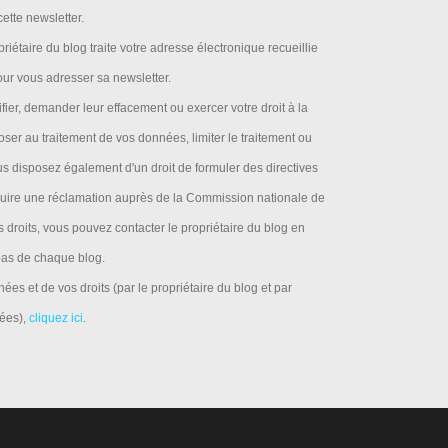
ette newsletter.
riétaire du blog traite votre adresse électronique recueillie
pour vous adresser sa newsletter.
ier, demander leur effacement ou exercer votre droit à la
ser au traitement de vos données, limiter le traitement ou
us disposez également d'un droit de formuler des directives
roduire une réclamation auprès de la Commission nationale de
es droits, vous pouvez contacter le propriétaire du blog en
 bas de chaque blog.
ées et de vos droits (par le propriétaire du blog et par
ées),
cliquez ici
.