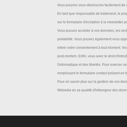
Vous pourrez vous désinscrire facilement de c
En tant que responsable de traitement, le prop
sur le formulaire d'incription à la newsletter 
Vous pouvez accéder à vos données, les rectif
portabilité. Vous pouvez également vous oppo
retirer votre consentement à tout moment. Vo
post-mortem. Enfin, vous avez le droit d'int
l'informatique et des libertés. Pour exercer c
remplissant le formulaire contact présent en
Pour en savoir plus sur la gestion de vos donn
Webedia en sa qualité d'hébergeur des donn