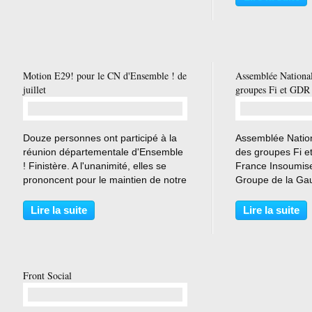
Les salariés et l'
dans l'attente d'u
Motion E29! pour le CN d'Ensemble ! de
Assemblée National
juillet
groupes Fi et GDR
…
Douze personnes ont participé à la
Assemblée Natio
réunion départementale d'Ensemble
des groupes Fi 
! Finistère. A l'unanimité, elles se
France Insoumis
prononcent pour le maintien de notre
Groupe de la Ga
mouvement Ensemble ! A la majorité,
républicaine 11 P
elles pensent que la « France
Lire la suite
Lire la suite
Insoumise » est actuellement un
cadre d'action...
Front Social