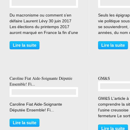
…
Du macronisme ou comment s’en
Seuls les épigrap
défaire Laurent Lévy 30 juin 2017
vie politique sou
Les élections du printemps 2017
se souviendront,
auront marqué en France la fin d’une
années, du nom d
époque, et un regard sur cette
d'Estaing. Et ce 
époque dans son ensemble permet
dire entre deux v
Lire la suite
Lire la suite
de le mettre en évidence. Pour
justesse en 1974, 
penser la conjoncture nouvelle,...
présidentielle...
Caroline Fiat Aide-Soignante Députée
GM&S
Ensemble! Fi...
GM&S L'article à 
…
Caroline Fiat Aide-Soignante
comprendre la si
Députée Ensemble! Fi...
l'usine creusois
fermeture Le sort
Souterraine, plac
Lire la suite
judiciaire, doit êt
Lire la suite