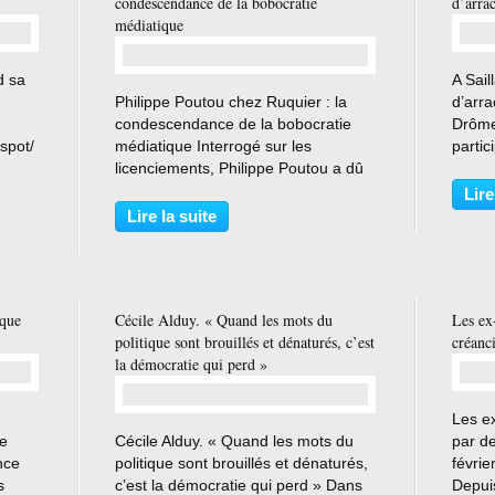
condescendance de la bobocratie
d’arra
médiatique
d sa
A Sail
…
Philippe Poutou chez Ruquier : la
d’arra
condescendance de la bobocratie
Drôme
spot/
médiatique Interrogé sur les
partic
hase-
licenciements, Philippe Poutou a dû
trave
2-
attendre que l'équipe de Laurent
groupe
Lire
Ruquier contrôle son fou rire pour
veut c
Lire la suite
pouvoir s'exprimer. Pour Éloïse
perso
Lenesley, aucun candidat,...
ique
Cécile Alduy. « Quand les mots du
Les ex
politique sont brouillés et dénaturés, c’est
créanci
la démocratie qui perd »
Les e
…
de
Cécile Alduy. « Quand les mots du
par de
nce
politique sont brouillés et dénaturés,
févri
s
c’est la démocratie qui perd » Dans
Depuis