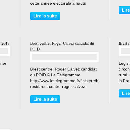
 unies
cette année électorale à hauts
Franc
ter «
risques, la campagne pour l’élection
a reve
Lire
us sur
présidentielle présente un niveau
action
Lire la suite
d’incertitude inédit, sous lequel se
encore
dessine...
r 2017
Brest centre. Roger Calvez candidat du
Brest 
POID
rier
Légis
…
Brest centre. Roger Calvez candidat
circon
du POID © Le Télégramme
rural.
http://www.letelegramme.fr/finistere/b
la Fr
rest/brest-centre-roger-calvez-
Télé
candidat-du-poid-25-02-2017-
http:/
Lire
11413218.php
rest/b
Lire la suite
candi
24-02