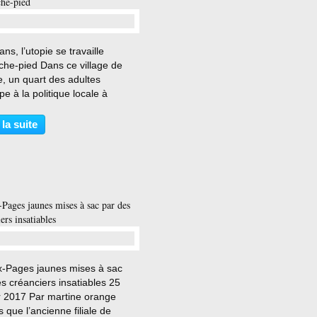
che-pied
…
lans, l’utopie se travaille
che-pied Dans ce village de
, un quart des adultes
ipe à la politique locale à
rs des commissions et des
s de travail. La municipalité
 la suite
ontinuer à élargir le cercle des
nnes concernées,...
-Pages jaunes mises à sac par des
ers insatiables
…
x-Pages jaunes mises à sac
s créanciers insatiables 25
er 2017 Par martine orange
 que l’ancienne filiale de