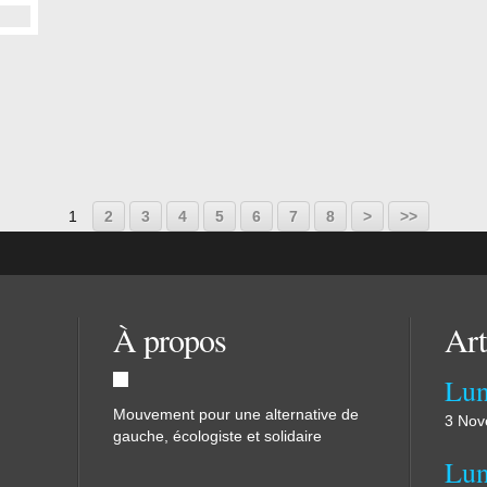
1
2
3
4
5
6
7
8
>
>>
À propos
Art
Mouvement pour une alternative de
3 Nov
gauche, écologiste et solidaire