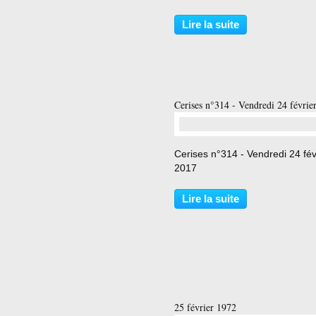
aussi des guerres. Les Nations
lancent un cri d’alarme pour évi
Lire la suite
une catastrophe ». En savoir pl
http://...
Cerises n°314 - Vendredi 24 févrie
…
Cerises n°314 - Vendredi 24 fév
2017
Lire la suite
25 février 1972