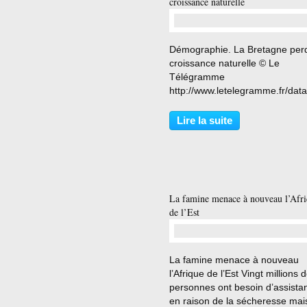
croissance naturelle
…
Démographie. La Bretagne per
croissance naturelle © Le
Télégramme
http://www.letelegramme.fr/data
demographie-la-bretagne-en-p
de-decroissance-naturelle-28-0
Lire la suite
2017-11416944.php
La famine menace à nouveau l’Afr
de l’Est
…
La famine menace à nouveau
l’Afrique de l’Est Vingt millions 
personnes ont besoin d’assista
en raison de la sécheresse mai