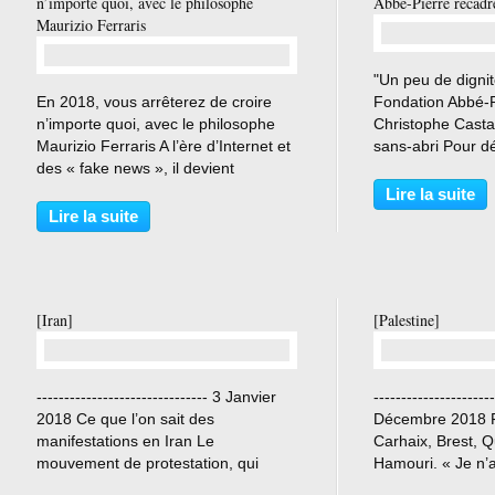
n’importe quoi, avec le philosophe
Abbé-Pierre recadr
Maurizio Ferraris
"Un peu de dignité
…
En 2018, vous arrêterez de croire
Fondation Abbé-P
n’importe quoi, avec le philosophe
Christophe Casta
Maurizio Ferraris A l’ère d’Internet et
sans-abri Pour dé
des « fake news », il devient
du gouvernement,
complexe de séparer le bon grain de
d'Etat s'était ap
Lire la suite
l’ivraie. Maurizio Ferraris explique
tenus par l'associ
Lire la suite
comment faire face à la postvérité
dernière lui répon
qu’il...
[Iran]
[Palestine]
…
------------------------------- 3 Janvier
---------------------
2018 Ce que l’on sait des
Décembre 2018 Fi
manifestations en Iran Le
Carhaix, Brest, 
mouvement de protestation, qui
Hamouri. « Je n’a
s’était propagé cinq jours durant
Juifs en tant que