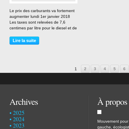
…
Le prix des carburants va fortement
augmenter lundi 1er janvier 2018
Les taxes sont relevées de 7,6
centimes par litre pour le diesel et de
3,9 centimes pour l'essence. Le prix
des Timbres va augmenter de 5 %
Lire la suite
en moyenne. Celui du timbre rouge,
le plus...
1
2
3
4
5
6
Archives
À propos
2025
2024
Mouvement pour u
2023
gauche, écologist