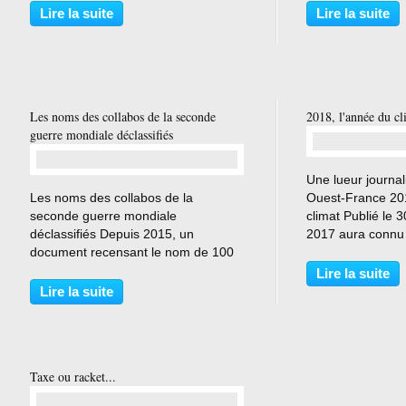
dans une quarantaine de villes a
Télégramme >>>>> 
Lire la suite
Lire la suite
semblé marqué un temps d’arrêt
-----------------
mardi. LE MONDE | 02.01.2018...
Gaza:...
Les noms des collabos de la seconde
2018, l'année du cl
guerre mondiale déclassifiés
Une lueur journali
…
Les noms des collabos de la
Ouest-France 201
seconde guerre mondiale
climat Publié le 
déclassifiés Depuis 2015, un
2017 aura connu 
document recensant le nom de 100
d'événements cli
000 personnes qui ont collaboré
... Extrait : "Par
Lire la suite
avec l'occupant nazi est déclassifié.
climatique, c'est
Lire la suite
L'immense majorité de ces
pauvreté,...
collaborateurs ont été jugés.
L'historien...
Taxe ou racket...