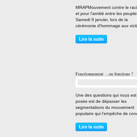
…
MRAPMouvement contre le rac
et pour l'amitié entre les peuple
Samedi 9 janvier, lors de la
cérémonie d’hommage aux vict
de l’Hyper Cacher organisée pa
CRIF, Manuel Valls a délibérém
Lire la suite
assimilé la critique de l’État d’Is
l’antisémitisme....
Fonctionnement …ou fonctions ?
…
Une des questions qui nous est
posée est de dépasser les
segmentations du mouvement
populaire qui l’empêche de con
sa possibilité d’exister. Notons 
les grands acquis que nous
Lire la suite
défendons ont été arrachés no