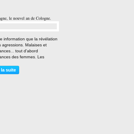
gne, le nouvel an de Cologne.
…
le information que la révélation
 agressions. Malaises et
ances... tout d'abord
rances des femmes. Les
s de Cologne qui ont été
sées. Les femmes de partout
 la suite
vent en leur chair l'outrage faite
e femme. J'ai une...