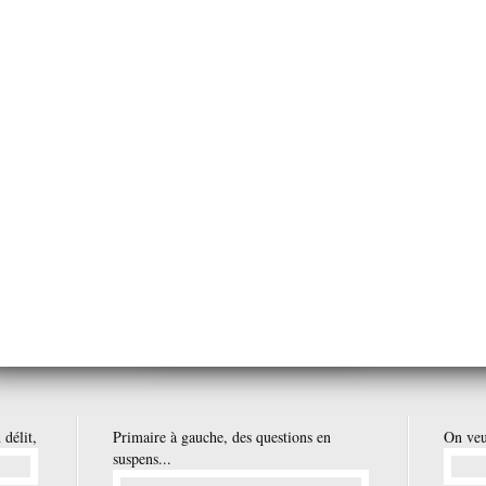
Jeudi 19 Juin 2025
redi 20 Juin 2025
Mercredi 18 Juin 2025
Mardi 17 Juin 2
Lundi 16 Juin 2025
25 Clap de Fin !
Dimanche 15 Juin 2025
23 Juin 2025 Clap de Fin !
 délit,
Primaire à gauche, des questions en
On veu
suspens...