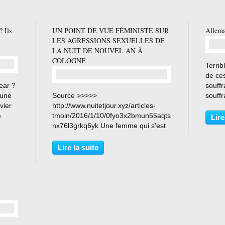
és
commerces...
? Ils
UN POINT DE VUE FÉMINISTE SUR
Allema
LES AGRESSIONS SEXUELLES DE
LA NUIT DE NOUVEL AN À
COLOGNE
Terrib
de ces
ear ?
souffr
…
 une
Source >>>>>
souff
vier
http://www.nuitetjour.xyz/articles-
femme
e
tmoin/2016/1/10/0fyo3x2bmun55aqts
agres
Lire
nx76l3grkq6yk Une femme qui s'est
qui vi
ison
identifiée comme Katya, a déclaré au
à tout
014,
Kölner Express qu'elle a subi des
Lire la suite
attouchements partout: "... même si
on criait et les frappait, ils...