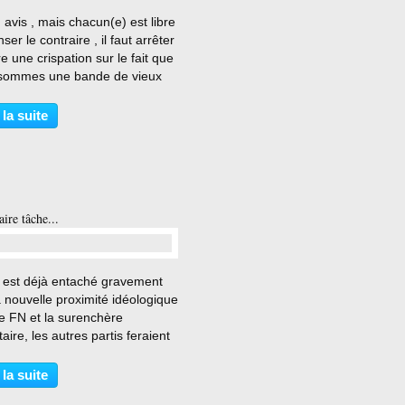
…
avis , mais chacun(e) est libre
ser le contraire , il faut arrêter
re une crispation sur le fait que
sommes une bande de vieux
nts dans nos collectifs F de G
nistère ( comme sans doute
 la suite
beaucoup d'endroits en
...
aire tâche...
…
 est déjà entaché gravement
 nouvelle proximité idéologique
e FN et la surenchère
taire, les autres partis feraient
e ne pas fricoter avec ces
à. LB...
 la suite