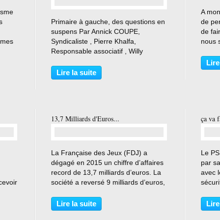
isme
A mon 
…
s
Primaire à gauche, des questions en
de pen
suspens Par Annick COUPE,
de fai
imes
Syndicaliste , Pierre Khalfa,
nous 
r le
Responsable associatif , Willy
milita
ent
Pelletier, Responsable associatif et
en Fi
Lire
raël à
Aurélie Trouvé, Responsable
dans 
Lire la suite
associatif 13 janvier 2016 Si
France
l’initiative est bienvenue, peut-elle...
13,7 Milliards d'Euros...
ça va f
…
La Française des Jeux (FDJ) a
Le PS
dégagé en 2015 un chiffre d’affaires
par sa
record de 13,7 milliards d’euros. La
avec l
cevoir
société a reversé 9 milliards d’euros,
sécuri
que
soit 66% des mises, aux joueurs.
bien d
L’Etat, qui détient 72% de la FDJ, a
gens-l
Lire la suite
Lire
n
reçu 3,1 milliards d’euros et les