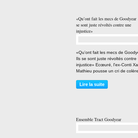
seulement dans le cadre d’unit
larges...
«Qu’ont fait les mecs de Goodyear 
se sont juste révoltés contre une
injustice»
…
«Qu’ont fait les mecs de Goody
Ils se sont juste révoltés contre
injustice» Ecœuré, l'ex-Conti Xa
Mathieu pousse un cri de colèr
après la condamnation des huit
salariés de Goodyear à de la pr
Lire la suite
ferme pour séquestration, en 2
de deux...
Ensemble Tract Goodyear
…