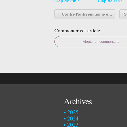
Clap de Fin !
Clap de Fin !
Contre l'antisémitisme et tous les racismes...
Commenter cet article
Ajouter un commentaire
Archives
2025
2024
2023