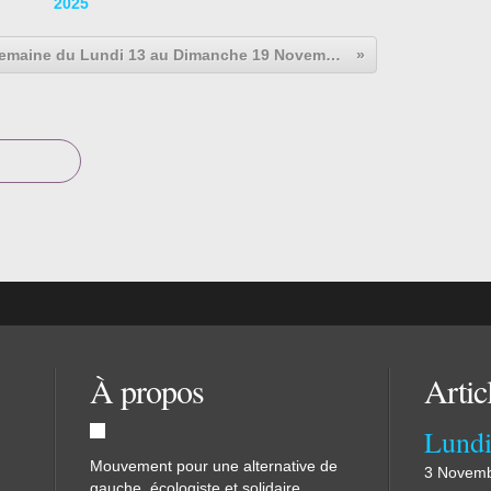
2025
[Semaine du Lundi 13 au Dimanche 19 Novembre 2023... Les Actualités Politiques]
À propos
Artic
Mouvement pour une alternative de
3 Novemb
gauche, écologiste et solidaire