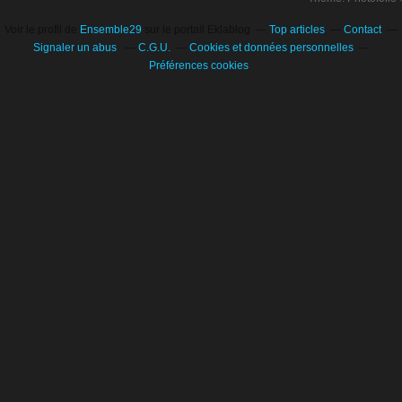
Voir le profil de
Ensemble29
sur le portail Eklablog
Top articles
Contact
Signaler un abus
C.G.U.
Cookies et données personnelles
Préférences cookies