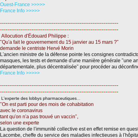
Ouest-France >>>>>
France Info >>>>>
-
-
-
-
-
-
-
-
-
-
-
-
-
-
-
-
-
-
-
-
-
-
-
-
-
-
-
-
-
-
-
-
-
-
-
-
-
-
-
-
-
-
-
-
-
-
-
-
-
-
-
-
-
-
-
-
-
-
-
-
-
-
-
-
-
-
-
-
-
-
-
-
-
-
-
-
-
-
-
-
-
-
-
-
-
-
-
-
-
-
-
-
-
-
-
-
-
-
-
-
-
-
-
-
-
-
-
-
-
-
-
-
-
-
-
-
-
-
-
-
-
-
-
-
-
-
-
-
Allocution d'Édouard Philippe :
"Qu'a fait le gouvernement du 15 janvier au 15 mars ?"
demande le centriste Hervé Morin
L'ancien ministre de la défense pointe les consignes contradicto
masques, les tests et demande d'une manière générale "une a
départementale, plus décentralisée" pour procéder au déconfi
France Info >>>>>
-
-
-
-
-
-
-
-
-
-
-
-
-
-
-
-
-
-
-
-
-
-
-
-
-
-
-
-
-
-
-
-
-
-
-
-
-
-
-
-
-
-
-
-
-
-
-
-
-
-
-
-
-
-
-
-
-
-
-
-
-
-
-
-
-
-
-
-
-
-
-
-
-
-
-
-
-
-
-
-
-
-
-
-
-
-
-
-
-
-
-
-
-
-
-
-
-
-
-
-
-
-
-
-
-
-
-
-
-
-
-
-
-
-
-
-
-
-
-
-
-
-
-
-
-
-
-
-
L'experte des lobbys pharmaceutiques...
"On est parti pour des mois de cohabitation
avec le coronavirus
tant qu'on n'a pas trouvé un vaccin",
selon une experte
La question de l'immunité collective est en effet remise en ques
Lacombe, cheffe du service des maladies infectieuses à l'hôpita