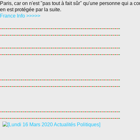
Paris, car on n'est "pas tout à fait sûr" qu'une personne qui a co
en est protégée par la suite.
France Info >>>>>
-
-
-
-
-
-
-
-
-
-
-
-
-
-
-
-
-
-
-
-
-
-
-
-
-
-
-
-
-
-
-
-
-
-
-
-
-
-
-
-
-
-
-
-
-
-
-
-
-
-
-
-
-
-
-
-
-
-
-
-
-
-
-
-
-
-
-
-
-
-
-
-
-
-
-
-
-
-
-
-
-
-
-
-
-
-
-
-
-
-
-
-
-
-
-
-
-
-
-
-
-
-
-
-
-
-
-
-
-
-
-
-
-
-
-
-
-
-
-
-
-
-
-
-
-
-
-
-
-
-
-
-
-
-
-
-
-
-
-
-
-
-
-
-
-
-
-
-
-
-
-
-
-
-
-
-
-
-
-
-
-
-
-
-
-
-
-
-
-
-
-
-
-
-
-
-
-
-
-
-
-
-
-
-
-
-
-
-
-
-
-
-
-
-
-
-
-
-
-
-
-
-
-
-
-
-
-
-
-
-
-
-
-
-
-
-
-
-
-
-
-
-
-
-
-
-
-
-
-
-
-
-
-
-
-
-
-
-
-
-
-
-
-
-
-
-
-
-
-
-
-
-
-
-
-
-
-
-
-
-
-
-
-
-
-
-
-
-
-
-
-
-
-
-
-
-
-
-
-
-
-
-
-
-
-
-
-
-
-
-
-
-
-
-
-
-
-
-
-
-
-
-
-
-
-
-
-
-
-
-
-
-
-
-
-
-
-
-
-
-
-
-
-
-
-
-
-
-
-
-
-
-
-
-
-
-
-
-
-
-
-
-
-
-
-
-
-
-
-
-
-
-
-
-
-
-
-
-
-
-
-
-
-
-
-
-
-
-
-
-
-
-
-
-
-
-
-
-
-
-
-
-
-
-
-
-
-
-
-
-
-
-
-
-
-
-
-
-
-
-
-
-
-
-
-
-
-
-
-
-
-
-
-
-
-
-
-
-
-
-
-
-
-
-
-
-
-
-
-
-
-
-
-
-
-
-
-
-
-
-
-
-
-
-
-
-
-
-
-
-
-
-
-
-
-
-
-
-
-
-
-
-
-
-
-
-
-
-
-
-
-
-
-
-
-
-
-
-
-
-
-
-
-
-
-
-
-
-
-
-
-
-
-
-
-
-
-
-
-
-
-
-
-
-
-
-
-
-
-
-
-
-