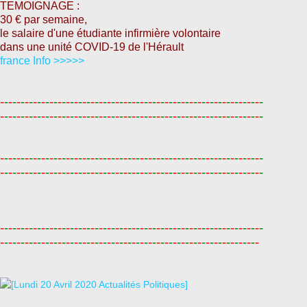
TEMOIGNAGE :
30 € par semaine,
le salaire d'une étudiante infirmière volontaire
dans une unité COVID-19 de l'Hérault
france Info >>>>>
-
-
-
-
-
-
-
-
-
-
-
-
-
-
-
-
-
-
-
-
-
-
-
-
-
-
-
-
-
-
-
-
-
-
-
-
-
-
-
-
-
-
-
-
-
-
-
-
-
-
-
-
-
-
-
-
-
-
-
-
-
-
-
-
-
-
-
-
-
-
-
-
-
-
-
-
-
-
-
-
-
-
-
-
-
-
-
-
-
-
-
-
-
-
-
-
-
-
-
-
-
-
-
-
-
-
-
-
-
-
-
-
-
-
-
-
-
-
-
-
-
-
-
-
-
-
-
-
-
-
-
-
-
-
-
-
-
-
-
-
-
-
-
-
-
-
-
-
-
-
-
-
-
-
-
-
-
-
-
-
-
-
-
-
-
-
-
-
-
-
-
-
-
-
-
-
-
-
-
-
-
-
-
-
-
-
-
-
-
-
-
-
-
-
-
-
-
-
-
-
-
-
-
-
-
-
-
-
-
-
-
-
-
-
-
-
-
-
-
-
-
-
-
-
-
-
-
-
-
-
-
-
-
-
-
-
-
-
-
-
-
-
-
-
-
-
-
-
-
-
-
-
-
-
-
-
-
-
-
-
-
-
-
-
-
-
-
-
-
-
-
-
-
-
-
-
-
-
-
-
-
-
-
-
-
-
-
-
-
-
-
-
-
-
-
-
-
-
-
-
-
-
-
-
-
-
-
-
-
-
-
-
-
-
-
-
-
-
-
-
-
-
-
-
-
-
-
-
-
-
-
-
-
-
-
-
-
-
-
-
-
-
-
-
-
-
-
-
-
-
-
-
-
-
-
-
-
-
-
-
-
-
-
-
-
-
-
-
-
-
-
-
-
-
-
-
-
-
-
-
-
-
-