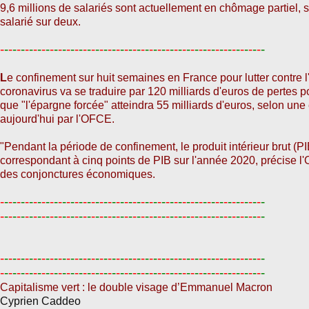
9,6 millions de salariés sont actuellement en chômage partiel, 
salarié sur deux.
-
-
-
-
-
-
-
-
-
-
-
-
-
-
-
-
-
-
-
-
-
-
-
-
-
-
-
-
-
-
-
-
-
-
-
-
-
-
-
-
-
-
-
-
-
-
-
-
-
-
-
-
-
-
-
-
-
-
-
-
-
-
-
-
L
e confinement sur huit semaines en France pour lutter contre 
coronavirus va se traduire par 120 milliards d'euros de pertes pou
que "l'épargne forcée" atteindra 55 milliards d'euros, selon une
aujourd'hui par l'OFCE.
"Pendant la période de confinement, le produit intérieur brut (PI
correspondant à cinq points de PIB sur l'année 2020, précise l'
des conjonctures économiques.
-
-
-
-
-
-
-
-
-
-
-
-
-
-
-
-
-
-
-
-
-
-
-
-
-
-
-
-
-
-
-
-
-
-
-
-
-
-
-
-
-
-
-
-
-
-
-
-
-
-
-
-
-
-
-
-
-
-
-
-
-
-
-
-
-
-
-
-
-
-
-
-
-
-
-
-
-
-
-
-
-
-
-
-
-
-
-
-
-
-
-
-
-
-
-
-
-
-
-
-
-
-
-
-
-
-
-
-
-
-
-
-
-
-
-
-
-
-
-
-
-
-
-
-
-
-
-
-
-
-
-
-
-
-
-
-
-
-
-
-
-
-
-
-
-
-
-
-
-
-
-
-
-
-
-
-
-
-
-
-
-
-
-
-
-
-
-
-
-
-
-
-
-
-
-
-
-
-
-
-
-
-
-
-
-
-
-
-
-
-
-
-
-
-
-
-
-
-
-
-
-
-
-
-
-
-
-
-
-
-
-
-
-
-
-
-
-
-
-
-
-
-
-
-
-
-
-
-
-
-
-
-
-
-
-
-
-
-
-
-
-
-
-
-
-
-
-
-
-
-
-
-
-
-
-
-
Capitalisme vert : le double visage d’Emmanuel Macron
Cyprien Caddeo