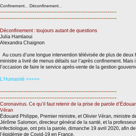
Confinement... Déconfinement...
-
-
-
-
-
-
-
-
-
-
-
-
-
-
-
-
-
-
-
-
-
-
-
-
-
-
-
-
-
-
-
-
-
-
-
-
-
-
-
-
-
-
-
-
-
-
-
-
-
-
-
-
-
-
-
-
-
-
-
-
-
-
-
-
-
-
-
-
-
-
-
-
-
-
-
-
-
-
-
-
-
-
-
-
-
-
-
-
-
-
-
-
-
-
-
-
-
-
-
-
-
-
-
-
-
-
-
-
-
-
-
-
-
-
-
-
-
-
-
-
-
-
-
-
-
-
-
-
Déconfinement : toujours autant de questions
Julia Hamlaoui
Alexandra Chaignon
Au cours d’une longue intervention télévisée de plus de deux 
ministre a livré de menus détails sur l’après confinement. Mais il
l’occasion de faire le service après-vente de la gestion gouver
L'Humanité >>>>>
-
-
-
-
-
-
-
-
-
-
-
-
-
-
-
-
-
-
-
-
-
-
-
-
-
-
-
-
-
-
-
-
-
-
-
-
-
-
-
-
-
-
-
-
-
-
-
-
-
-
-
-
-
-
-
-
-
-
-
-
-
-
-
-
-
-
-
-
-
-
-
-
-
-
-
-
-
-
-
-
-
-
-
-
-
-
-
-
-
-
-
-
-
-
-
-
-
-
-
-
-
-
-
-
-
-
-
-
-
-
-
-
-
-
-
-
-
-
-
-
-
-
-
-
-
-
-
-
Coronavirus. Ce qu’il faut retenir de la prise de parole d’Édouar
Véran
Édouard Philippe, Premier ministre, et Olivier Véran, ministre d
Jérôme Salomon, directeur général de la santé, et la professeu
infectiologue, ont pris la parole, dimanche 19 avril 2020, afin de 
l’épidémie de Covid-19 en France.