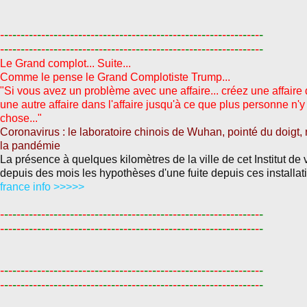
-
-
-
-
-
-
-
-
-
-
-
-
-
-
-
-
-
-
-
-
-
-
-
-
-
-
-
-
-
-
-
-
-
-
-
-
-
-
-
-
-
-
-
-
-
-
-
-
-
-
-
-
-
-
-
-
-
-
-
-
-
-
-
-
-
-
-
-
-
-
-
-
-
-
-
-
-
-
-
-
-
-
-
-
-
-
-
-
-
-
-
-
-
-
-
-
-
-
-
-
-
-
-
-
-
-
-
-
-
-
-
-
-
-
-
-
-
-
-
-
-
-
-
-
-
-
-
-
Le Grand complot... Suite...
Comme le pense le Grand Complotiste Trump...
"Si vous avez un problème avec une affaire... créez une affaire da
une autre affaire dans l'affaire jusqu'à ce que plus personne 
chose..."
Coronavirus : le laboratoire chinois de Wuhan, pointé du doigt, n
la pandémie
La présence à quelques kilomètres de la ville de cet Institut de 
depuis des mois les hypothèses d'une fuite depuis ces installat
france info >>>>>
-
-
-
-
-
-
-
-
-
-
-
-
-
-
-
-
-
-
-
-
-
-
-
-
-
-
-
-
-
-
-
-
-
-
-
-
-
-
-
-
-
-
-
-
-
-
-
-
-
-
-
-
-
-
-
-
-
-
-
-
-
-
-
-
-
-
-
-
-
-
-
-
-
-
-
-
-
-
-
-
-
-
-
-
-
-
-
-
-
-
-
-
-
-
-
-
-
-
-
-
-
-
-
-
-
-
-
-
-
-
-
-
-
-
-
-
-
-
-
-
-
-
-
-
-
-
-
-
-
-
-
-
-
-
-
-
-
-
-
-
-
-
-
-
-
-
-
-
-
-
-
-
-
-
-
-
-
-
-
-
-
-
-
-
-
-
-
-
-
-
-
-
-
-
-
-
-
-
-
-
-
-
-
-
-
-
-
-
-
-
-
-
-
-
-
-
-
-
-
-
-
-
-
-
-
-
-
-
-
-
-
-
-
-
-
-
-
-
-
-
-
-
-
-
-
-
-
-
-
-
-
-
-
-
-
-
-
-
-
-
-
-
-
-
-
-
-
-
-
-
-
-
-
-
-
-