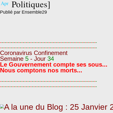
Politiques]
Apr
Publié par Ensemble29
-
-
-
-
-
-
-
-
-
-
-
-
-
-
-
-
-
-
-
-
-
-
-
-
-
-
-
-
-
-
-
-
-
-
-
-
-
-
-
-
-
-
-
-
-
-
-
-
-
-
-
-
-
-
-
-
-
-
-
-
-
-
-
-
-
-
-
-
-
-
-
-
-
-
-
-
-
-
-
-
-
-
-
-
-
-
-
-
-
-
-
-
-
-
-
-
-
-
-
-
-
-
-
-
-
-
-
-
-
-
-
-
-
-
-
-
-
-
-
-
-
-
-
-
-
-
-
-
Coronavirus Confinement
Semaine
5
- Jour
34
Le Gouvernement compte ses sous...
Nous comptons nos morts...
-
-
-
-
-
-
-
-
-
-
-
-
-
-
-
-
-
-
-
-
-
-
-
-
-
-
-
-
-
-
-
-
-
-
-
-
-
-
-
-
-
-
-
-
-
-
-
-
-
-
-
-
-
-
-
-
-
-
-
-
-
-
-
-
-
-
-
-
-
-
-
-
-
-
-
-
-
-
-
-
-
-
-
-
-
-
-
-
-
-
-
-
-
-
-
-
-
-
-
-
-
-
-
-
-
-
-
-
-
-
-
-
-
-
-
-
-
-
-
-
-
-
-
-
-
-
-
-