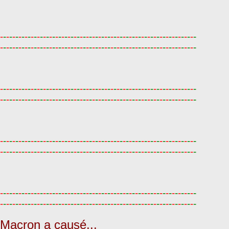
-
-
-
-
-
-
-
-
-
-
-
-
-
-
-
-
-
-
-
-
-
-
-
-
-
-
-
-
-
-
-
-
-
-
-
-
-
-
-
-
-
-
-
-
-
-
-
-
-
-
-
-
-
-
-
-
-
-
-
-
-
-
-
-
-
-
-
-
-
-
-
-
-
-
-
-
-
-
-
-
-
-
-
-
-
-
-
-
-
-
-
-
-
-
-
-
-
-
-
-
-
-
-
-
-
-
-
-
-
-
-
-
-
-
-
-
-
-
-
-
-
-
-
-
-
-
-
-
-
-
-
-
-
-
-
-
-
-
-
-
-
-
-
-
-
-
-
-
-
-
-
-
-
-
-
-
-
-
-
-
-
-
-
-
-
-
-
-
-
-
-
-
-
-
-
-
-
-
-
-
-
-
-
-
-
-
-
-
-
-
-
-
-
-
-
-
-
-
-
-
-
-
-
-
-
-
-
-
-
-
-
-
-
-
-
-
-
-
-
-
-
-
-
-
-
-
-
-
-
-
-
-
-
-
-
-
-
-
-
-
-
-
-
-
-
-
-
-
-
-
-
-
-
-
-
-
-
-
-
-
-
-
-
-
-
-
-
-
-
-
-
-
-
-
-
-
-
-
-
-
-
-
-
-
-
-
-
-
-
-
-
-
-
-
-
-
-
-
-
-
-
-
-
-
-
-
-
-
-
-
-
-
-
-
-
-
-
-
-
-
-
-
-
-
-
-
-
-
-
-
-
-
-
-
-
-
-
-
-
-
-
-
-
-
-
-
-
-
-
-
-
-
-
-
-
-
-
-
-
-
-
-
-
-
-
-
-
-
-
-
-
-
-
-
-
-
-
-
-
-
-
-
-
-
-
-
-
-
-
-
-
-
-
-
-
-
-
-
-
-
-
-
-
-
-
-
-
-
-
-
-
-
-
-
-
-
-
-
-
-
-
-
-
-
-
-
-
-
-
-
-
-
-
-
-
-
-
-
-
-
-
-
-
-
-
-
-
-
-
-
-
-
-
-
-
-
-
-
-
-
-
-
-
-
-
-
-
-
-
-
-
-
-
-
-
-
-
-
-
-
-
-
-
-
-
-
-
-
-
-
-
-
-
-
-
-
-
-
-
-
-
-
-
-
-
-
-
-
-
-
-
-
Macron a causé...