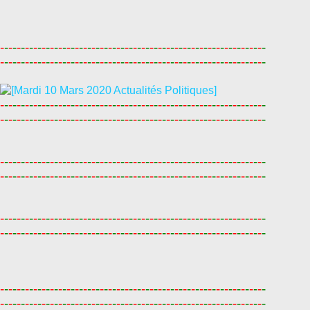
-
-
-
-
-
-
-
-
-
-
-
-
-
-
-
-
-
-
-
-
-
-
-
-
-
-
-
-
-
-
-
-
-
-
-
-
-
-
-
-
-
-
-
-
-
-
-
-
-
-
-
-
-
-
-
-
-
-
-
-
-
-
-
-
-
-
-
-
-
-
-
-
-
-
-
-
-
-
-
-
-
-
-
-
-
-
-
-
-
-
-
-
-
-
-
-
-
-
-
-
-
-
-
-
-
-
-
-
-
-
-
-
-
-
-
-
-
-
-
-
-
-
-
-
-
-
-
-
-
-
-
-
-
-
-
-
-
-
-
-
-
-
-
-
-
-
-
-
-
-
-
-
-
-
-
-
-
-
-
-
-
-
-
-
-
-
-
-
-
-
-
-
-
-
-
-
-
-
-
-
-
-
-
-
-
-
-
-
-
-
-
-
-
-
-
-
-
-
-
-
-
-
-
-
-
-
-
-
-
-
-
-
-
-
-
-
-
-
-
-
-
-
-
-
-
-
-
-
-
-
-
-
-
-
-
-
-
-
-
-
-
-
-
-
-
-
-
-
-
-
-
-
-
-
-
-
-
-
-
-
-
-
-
-
-
-
-
-
-
-
-
-
-
-
-
-
-
-
-
-
-
-
-
-
-
-
-
-
-
-
-
-
-
-
-
-
-
-
-
-
-
-
-
-
-
-
-
-
-
-
-
-
-
-
-
-
-
-
-
-
-
-
-
-
-
-
-
-
-
-
-
-
-
-
-
-
-
-
-
-
-
-
-
-
-
-
-
-
-
-
-
-
-
-
-
-
-
-
-
-
-
-
-
-
-
-
-
-
-
-
-
-
-
-
-
-
-
-
-
-
-
-
-
-
-
-
-
-
-
-
-
-
-
-
-
-
-
-
-
-
-
-
-
-
-
-
-
-
-
-
-
-
-
-
-
-
-
-
-
-
-
-
-
-
-
-
-
-
-
-
-
-
-
-
-
-
-
-
-
-
-
-
-
-
-
-
-
-
-
-
-
-
-
-
-
-
-
-
-
-
-
-
-
-
-
-
-
-
-
-
-
-
-
-
-
-
-
-
-
-
-
-
-
-
-
-
-
-
-
-
-
-
-
-
-
-
-
-
-
-
-
-
-
-
-
-
-
-
-
-
-
-
-
-
-
-
-
-
-
-
-
-
-
-
-
-
-
-
-
-
-
-
-
-
-
-
-
-
-
-
-
-
-
-
-
-
-
-
-
-
-
-
-
-
-
-
-
-
-
-
-
-
-
-
-
-
-
-
-
-
-
-
-
-
-
-
-
-
-
-
-
-
-
-
-
-
-
-
-
-
-
-
-
-
-
-
-
-
-
-
-
-
-
-
-
-
-
-
-
-
-
-
-
-
-
-
-
-
-
-
-
-
-
-
-
-
-
-
-
-
-
-
-
-
-
-
-
-
-
-