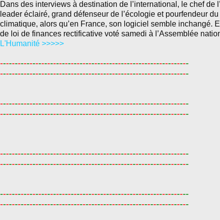
Dans des interviews à destination de l’international, le chef de l
leader éclairé, grand défenseur de l’écologie et pourfendeur d
climatique, alors qu’en France, son logiciel semble inchangé. E
de loi de finances rectificative voté samedi à l’Assemblée nation
L'Humanité >>>>>
-
-
-
-
-
-
-
-
-
-
-
-
-
-
-
-
-
-
-
-
-
-
-
-
-
-
-
-
-
-
-
-
-
-
-
-
-
-
-
-
-
-
-
-
-
-
-
-
-
-
-
-
-
-
-
-
-
-
-
-
-
-
-
-
-
-
-
-
-
-
-
-
-
-
-
-
-
-
-
-
-
-
-
-
-
-
-
-
-
-
-
-
-
-
-
-
-
-
-
-
-
-
-
-
-
-
-
-
-
-
-
-
-
-
-
-
-
-
-
-
-
-
-
-
-
-
-
-
-
-
-
-
-
-
-
-
-
-
-
-
-
-
-
-
-
-
-
-
-
-
-
-
-
-
-
-
-
-
-
-
-
-
-
-
-
-
-
-
-
-
-
-
-
-
-
-
-
-
-
-
-
-
-
-
-
-
-
-
-
-
-
-
-
-
-
-
-
-
-
-
-
-
-
-
-
-
-
-
-
-
-
-
-
-
-
-
-
-
-
-
-
-
-
-
-
-
-
-
-
-
-
-
-
-
-
-
-
-
-
-
-
-
-
-
-
-
-
-
-
-
-
-
-
-
-
-
-
-
-
-
-
-
-
-
-
-
-
-
-
-
-
-
-
-
-
-
-
-
-
-
-
-
-
-
-
-
-
-
-
-
-
-
-
-
-
-
-
-
-
-
-
-
-
-
-
-
-
-
-
-
-
-
-
-
-
-
-
-
-
-
-
-
-
-
-
-
-
-
-
-
-
-
-
-
-
-
-
-
-
-
-
-
-
-
-
-
-
-
-
-
-
-
-
-
-
-
-
-
-
-
-
-
-
-
-
-
-
-
-
-
-
-
-
-
-
-
-
-
-
-
-
-
-
-
-
-
-
-
-
-
-
-
-
-
-
-
-
-
-
-
-
-
-
-
-
-
-
-
-
-
-
-
-
-
-
-
-
-
-
-
-
-
-
-
-
-
-
-
-
-
-
-
-
-
-
-
-
-
-
-
-
-
-
-
-
-
--
-
-
-
-
-
-
-
-
-
-
-
-
-
-
-
-
-
-
-
-
-
-
-
-
-
-
-
-
-
-
-
-
-
-
-
-
-
-
-
-
-
-
-
-
-
-
-
-
-
-
-
-
-
-
-
-
-
-
-
-
-
-
-
-