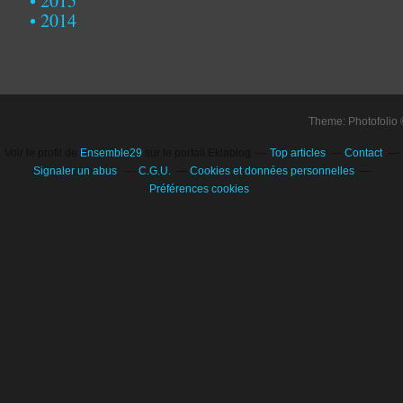
2015
2014
Theme: Photofolio
Voir le profil de
Ensemble29
sur le portail Eklablog
Top articles
Contact
Signaler un abus
C.G.U.
Cookies et données personnelles
Préférences cookies