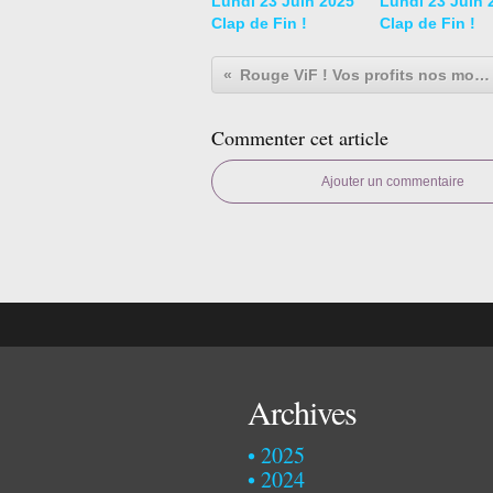
Lundi 23 Juin 2025
Lundi 23 Juin 
Clap de Fin !
Clap de Fin !
Rouge ViF ! Vos profits nos morts
Commenter cet article
Ajouter un commentaire
Archives
2025
2024