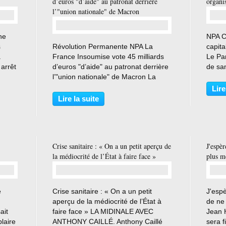
d’euros "d’aide" au patronat derrière
organis
l’"union nationale" de Macron
he
NPA Co
…
s
Révolution Permanente NPA La
capita
à
France Insoumise vote 45 milliards
Le Par
arrêt
d’euros "d’aide" au patronat derrière
de sa
l’"union nationale" de Macron La
loi d’
ns
direction de la France Insoumise a
indig
Lire
mandes
voté jeudi 19 mars le projet de loi de
élémen
Lire la suite
finances rectificatif prévoyant un plan
en réal
d’aide...
Crise sanitaire : « On a un petit aperçu de
J'espè
la médiocrité de l’État à faire face »
plus mé
…
e
Crise sanitaire : « On a un petit
J'esp
aperçu de la médiocrité de l’État à
de ne 
ait
faire face » LA MIDINALE AVEC
Jean 
laire
ANTHONY CAILLÉ. Anthony Caillé
sera f