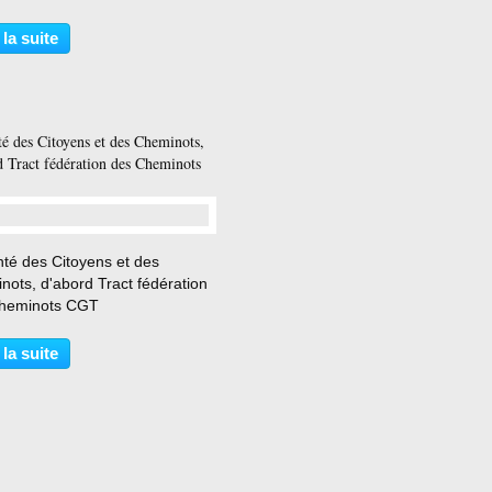
lerez de ne plus mépriser les
ères. Twitter Vidéo >>>>>
 la suite
e Jacquemain Et qu’on les
ra dans les...
té des Citoyens et des Cheminots,
d Tract fédération des Cheminots
…
nté des Citoyens et des
nots, d'abord Tract fédération
heminots CGT
 la suite