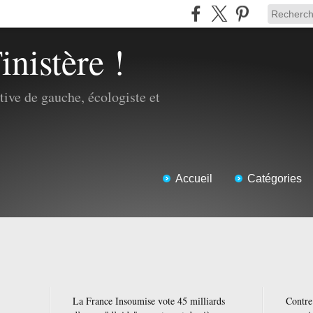
inistère !
ive de gauche, écologiste et
Accueil
Catégories
La France Insoumise vote 45 milliards
Contre 