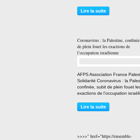
à remettre sur le métier l’ouvra
d’une vie pour faire vivre l’idée
Lire la suite
laquelle « le libre développeme
chacun est...
Coronavirus : la Palestine, confinée
de plein fouet les exactions de
l’occupation israélienne
…
AFPS Association France Pales
Solidarité Coronavirus : la Pales
confinée, subit de plein fouet le
exactions de l’occupation israél
http://www.france-
palestine.org/Coronavirus-la-
Lire la suite
Palestine-confinee-subit-de-plei
fouet-les-exactions-de-l...
>>>>" href="https://ensemble-