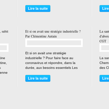
ge
est secrétaire national CGT-Intérieur.
rappel
 selon
Face au Covid-19, les policiers sont,
caissi
Lire la suite
Lire
nt de
eux aussi, en premières lignes. Avec
Pierr
les risques...
invite
, subit
Et si on avait une stratégie industrielle ?
La san
Par Clémentine Autain
d'abor
CGT
…
Et si on avait une stratégie
tine
industrielle ? Pour faire face au
La sa
tine,
coronavirus et répondre, dans la
Chemi
s
durée, aux besoins essentiels Les
des C
ienne
manquements frappent aujourd’hui
là où nous avons alerté maintes fois.
Lire la suite
Lire
Comment est-il possible, à l’heure de
n-
la crise sanitaire,...