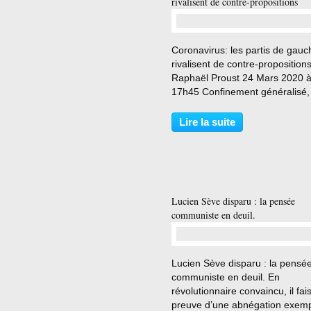
rivalisent de contre-propositions
…
Coronavirus: les partis de gauc
rivalisent de contre-proposition
Raphaël Proust 24 Mars 2020 
17h45 Confinement généralisé, 
des activités non essentielles,
réquisitions voire nationalisatio
Lire la suite
temporaires... La liste des de
s’allonge L'Opinion...
Lucien Sève disparu : la pensée
communiste en deuil.
…
Lucien Sève disparu : la pensé
communiste en deuil. En
révolutionnaire convaincu, il fais
preuve d’une abnégation exemp