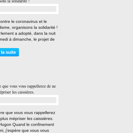
ons la solidarité !
…
ntre le coronavirus et le
lisme, organisons la solidarité !
lement a adopté, dans la nuit
medi à dimanche, le projet de
urgence sanitaire. Cette loi
ente quant aux mesures
 la suite
taires de santé publique n’est
ité...
re que vous vous rappellerez de ne
priser les caissières.
…
ère que vous vous rappellerez
plus mépriser les caissières.
Hugon Quand le confinement
ini, j'espère que vous vous