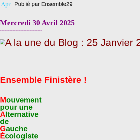
Apr
Publié par Ensemble29
Mercredi 30 Avril 2025
---------------------------
Ensemble Finistère !
M
ouvement
pour une
A
lternative
de
G
auche
É
cologiste