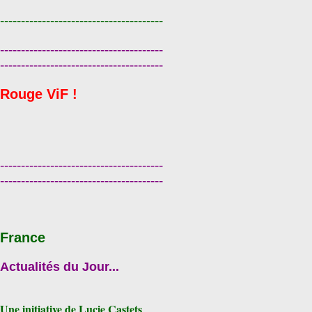
---------------------------------------
---------------------------------------
---------------------------------------
Rouge ViF !
---------------------------------------
---------------------------------------
France
Actualités du Jour...
Une initiative de Lucie Castets