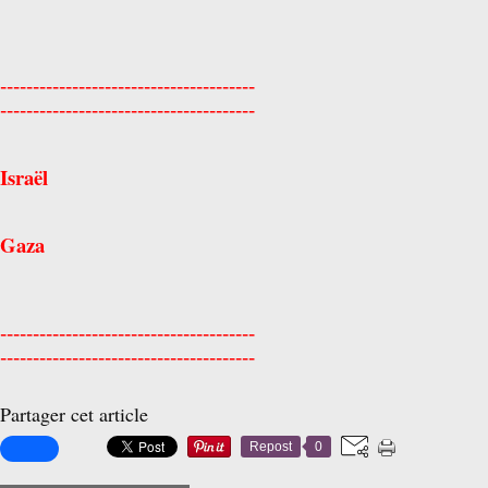
---------------------------------------
---------------------------------------
Israël
Gaza
---------------------------------------
---------------------------------------
Partager cet article
Repost
0