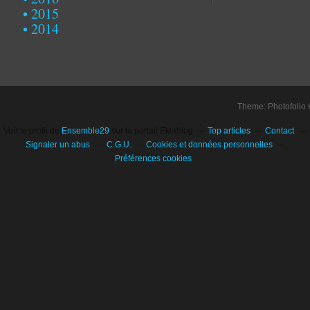
2015
2014
Theme: Photofolio
Voir le profil de
Ensemble29
sur le portail Eklablog
Top articles
Contact
Signaler un abus
C.G.U.
Cookies et données personnelles
Préférences cookies