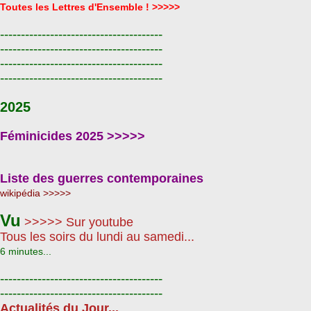
Toutes les Lettres d'Ensemble !
>>>>>
---------------------------------------
---------------------------------------
---------------------------------------
---------------------------------------
2025
Féminicides 2025 >>>>>
Liste des guerres contemporaines
wikipédia >>>>>
Vu
>>>>> Sur youtube
Tous les soirs du lundi au samedi...
6 minutes...
---------------------------------------
---------------------------------------
Actualités du Jour...